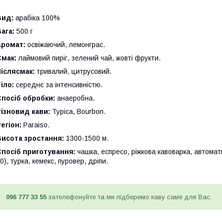
Вид:
арабіка 100%
ага:
500 г
Аромат:
освіжаючий, лемонграс.
Смак:
лаймовий пиріг, зелений чай, жовті фрукти.
іслясмак:
тривалий, цитрусовий.
іло:
середнє за інтенсивністю.
посіб обробки:
анаеробна.
ізновид кави:
Typica, Bourbon.
егіон:
Paraiso.
Висота зростання:
1300-1500 м.
посіб приготування:
чашка, еспресо, ріжкова кавоварка, автомат
0), турка, кемекс, пуровер, дріпи.
096 777 33 55
зателефонуйте та ми підберемо каву саме для Вас.