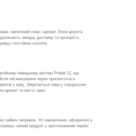
 кави, насичений смак і аромат. Вони цінують
відзначають швидку доставку та прозорість
віру і постійних клієнтів.
есійному німецькому ростері Probat 12, що
Після обсмажування зерно просіюється в
етів у каву. Зберігається кава у спеціальних
и аромат та якість кави.
ез зайвих затримок. Усі замовлення, оформлені в
отримує свіжий продукт у прогнозований термін.