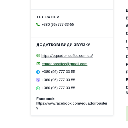
В
+380 (96) 777-33-55
П
Т
https://equador-coffee.com.ua/
С
equadorcoffee@gmail.com
Р
+380 (96) 777 33 55
Р
+380 (96) 777 33 55
С
+380 (96) 777 33 55
6
Facebook
https://www.facebook.com/equadorroaster
y