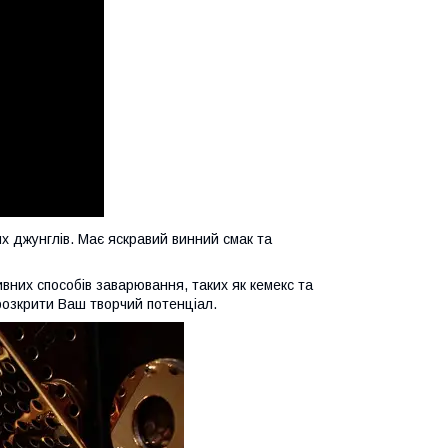
их джунглів. Має яскравий винний смак та
вних способів заварювання, таких як кемекс та
озкрити Ваш творчий потенціал.