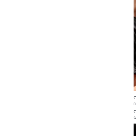
О
п
О
с