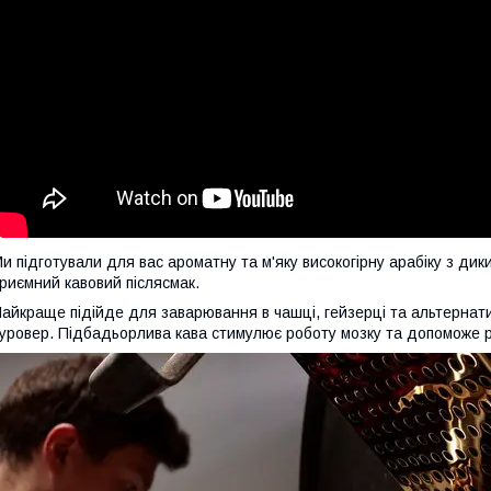
и підготували для вас ароматну та м'яку високогірну арабіку з дик
риємний кавовий післясмак.
айкраще підійде для заварювання в чашці, гейзерці та альтернати
уровер. Підбадьорлива кава стимулює роботу мозку та допоможе р