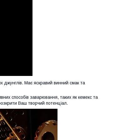
их джунглів. Має яскравий винний смак та
вних способів заварювання, таких як кемекс та
озкрити Ваш творчий потенціал.