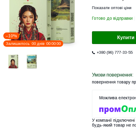
Показати оптові ціни
Готово до відправки
–10%
Купити
Залишилось
0
0
днів
0
0
0
0
0
0
+380 (96) 777-33-55
повернення товару п
У компанії підключені
будь-який товар не п