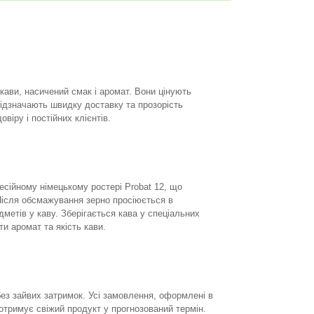
 кави, насичений смак і аромат. Вони цінують
відзначають швидку доставку та прозорість
віру і постійних клієнтів.
есійному німецькому ростері Probat 12, що
Після обсмажування зерно просіюється в
етів у каву. Зберігається кава у спеціальних
и аромат та якість кави.
ез зайвих затримок. Усі замовлення, оформлені в
отримує свіжий продукт у прогнозований термін.