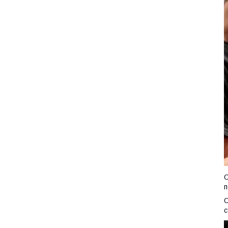
О
п
О
с