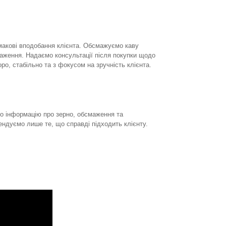
смакові вподобання клієнта. Обсмажуємо каву
аження. Надаємо консультації після покупки щодо
о, стабільно та з фокусом на зручність клієнта.
ємо інформацію про зерно, обсмаження та
ндуємо лише те, що справді підходить клієнту.