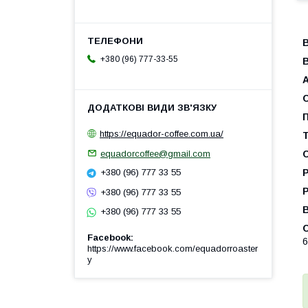
+380 (96) 777-33-55
В
П
https://equador-coffee.com.ua/
Т
equadorcoffee@gmail.com
С
Р
+380 (96) 777 33 55
Р
+380 (96) 777 33 55
+380 (96) 777 33 55
С
Facebook
6
https://www.facebook.com/equadorroaster
y