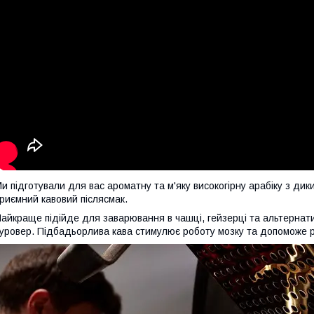
и підготували для вас ароматну та м'яку високогірну арабіку з дик
риємний кавовий післясмак.
айкраще підійде для заварювання в чашці, гейзерці та альтернати
уровер. Підбадьорлива кава стимулює роботу мозку та допоможе р