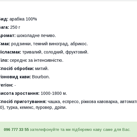
Вид:
арабіка 100%
ага:
250 г
Аромат:
шоколадне печиво.
Смак:
родзинки, темний виноград, абрикос.
ісласмак:
тривалий, солодкий, фруктовий.
іло:
середнє за інтенсивністю.
посіб обробки:
митий.
ізновид кави:
Bourbon.
егіон:
-
Висота зростання:
1000-1800 м.
посіб приготування:
чашка, еспресо, ріжкова кавоварка, автомат
0), турка, кемекс, пуровер, дріпи.
096 777 33 55
зателефонуйте та ми підберемо каву саме для Вас.