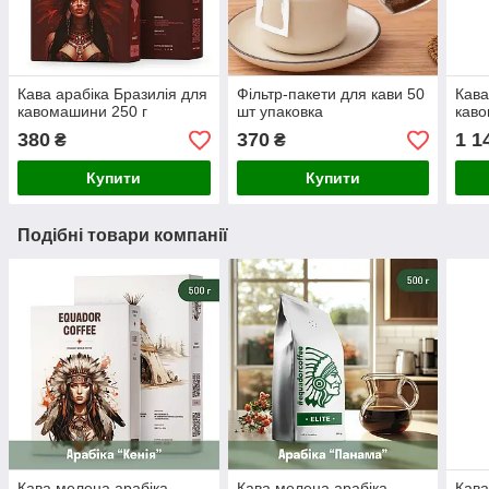
Кава арабіка Бразилія для
Фільтр-пакети для кави 50
Кава
кавомашини 250 г
шт упаковка
каво
380
370
1 1
₴
₴
Купити
Купити
Подібні товари компанії
Кава мелена арабіка
Кава мелена арабіка
Кава