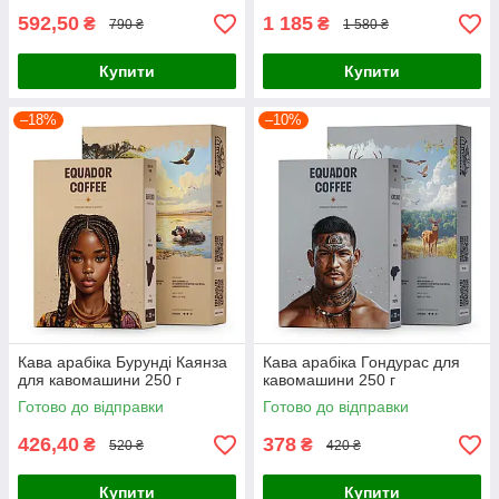
592,50
1 185
₴
₴
790 ₴
1 580 ₴
Купити
Купити
–18%
–10%
Кава арабіка Бурунді Каянза
Кава арабіка Гондурас для
для кавомашини 250 г
кавомашини 250 г
Готово до відправки
Готово до відправки
426,40
378
₴
₴
520 ₴
420 ₴
Купити
Купити