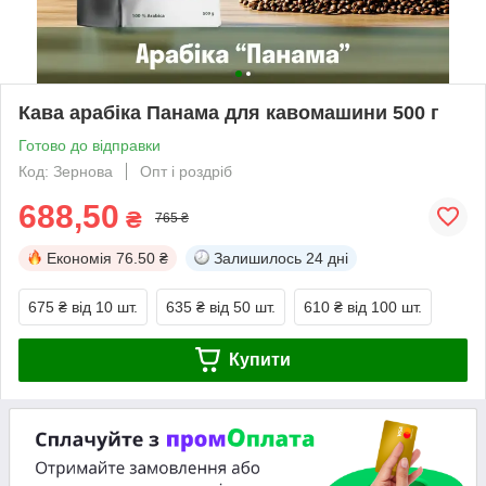
Кава арабіка Панама для кавомашини 500 г
Готово до відправки
Код: Зернова
Опт і роздріб
688,50
₴
765 ₴
Економія
76.50 ₴
Залишилось
24 дні
675 ₴
від 10 шт.
635 ₴
від 50 шт.
610 ₴
від 100 шт.
Купити