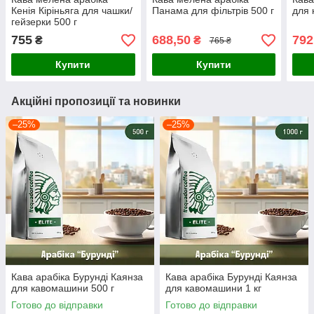
Кенія Кіріньяга для чашки/
Панама для фільтрів 500 г
для 
гейзерки 500 г
755
688,50
792
₴
₴
765 ₴
Купити
Купити
Акційні пропозиції та новинки
–25%
–25%
Кава арабіка Бурунді Каянза
Кава арабіка Бурунді Каянза
для кавомашини 500 г
для кавомашини 1 кг
Готово до відправки
Готово до відправки