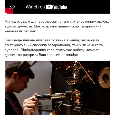
Ми підготували для вас ароматну та м'яку високогірну арабіку
з диких джунглів. Має яскравий винний смак та приємний
кавовий післясмак.
Найкраще підійде для заварювання в чашці, гейзерці та
альтернативних способів заварювання, таких як кемекс та
пуровер. Підбадьорлива кава стимулює роботу мозку та
допоможе розкрити Ваш творчий потенціал.