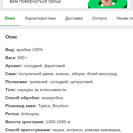
Опис
Характеристики
Доставка
Оплата
Умови п
Опис
Вид:
арабіка 100%
Вага:
500 г
Аромат:
солодкий, фруктовий.
Смак:
полуничний джем, ананас, яблуко, білий виноград.
Післасмак:
тривалий, солодкий, цитрусовий.
Тіло:
середнє за інтенсивністю.
Спосіб обробки:
анаеробна.
Різновид кави:
Typica, Bourbon.
Регіон:
Antioquia.
Висота зростання:
1300-1500 м.
Спосіб приготування:
чашка, еспресо, ріжкова кавоварка,