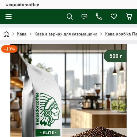
#equadorcoffee
Кава
Кава в зернах для кавомашини
Кава арабіка П
–10%