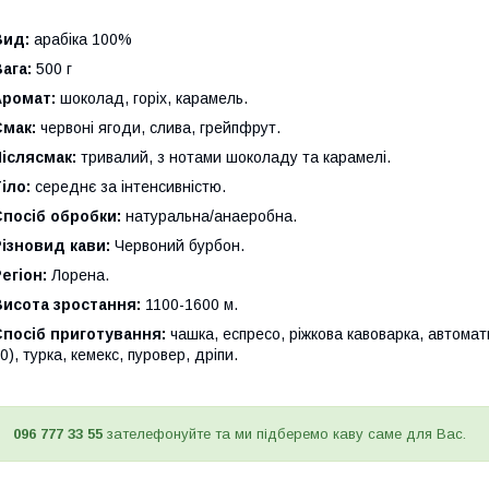
Вид:
арабіка 100%
ага:
500 г
Аромат:
шоколад, горіх, карамель.
Смак:
червоні ягоди, слива, грейпфрут.
іслясмак:
тривалий, з нотами шоколаду та карамелі.
іло:
середнє за інтенсивністю.
посіб обробки:
натуральна/анаеробна.
ізновид кави:
Червоний бурбон.
егіон:
Лорена.
Висота зростання:
1100-1600 м.
посіб приготування:
чашка, еспресо, ріжкова кавоварка, автомат
0), турка, кемекс, пуровер, дріпи.
096 777 33 55
зателефонуйте та ми підберемо каву саме для Вас.