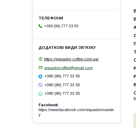
В
+380 (96) 777-33-55
П
Т
https://equador-coffee.com.ua/
С
equadorcoffee@gmail.com
Р
+380 (96) 777 33 55
Р
+380 (96) 777 33 55
С
+380 (96) 777 33 55
6
Facebook
https://www.facebook.com/equadorroaster
y