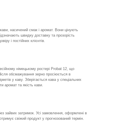
 кави, насичений смак і аромат. Вони цінують
відзначають швидку доставку та прозорість
віру і постійних клієнтів.
есійному німецькому ростері Probat 12, що
Після обсмажування зерно просіюється в
етів у каву. Зберігається кава у спеціальних
и аромат та якість кави.
ез зайвих затримок. Усі замовлення, оформлені в
отримує свіжий продукт у прогнозований термін.