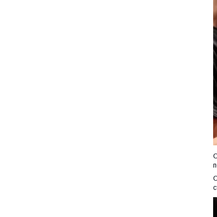
О
п
О
с