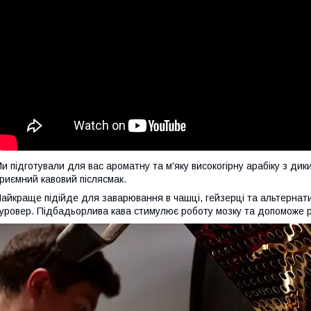
и підготували для вас ароматну та м'яку високогірну арабіку з дик
риємний кавовий післясмак.
айкраще підійде для заварювання в чашці, гейзерці та альтернати
уровер. Підбадьорлива кава стимулює роботу мозку та допоможе р