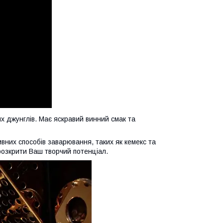
их джунглів. Має яскравий винний смак та
вних способів заварювання, таких як кемекс та
озкрити Ваш творчий потенціал.