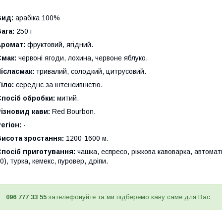
Вид:
арабіка 100%
ага:
250 г
Аромат:
фруктовий, ягідний.
Смак:
червоні ягоди, лохина, червоне яблуко.
ісласмак:
тривалий, солодкий, цитрусовий.
іло:
середнє за інтенсивністю.
посіб обробки:
митий.
ізновид кави:
Red Bourbon.
егіон:
-
Висота зростання:
1200-1600 м.
посіб приготування:
чашка, еспресо, ріжкова кавоварка, автомат
0), турка, кемекс, пуровер, дріпи.
096 777 33 55
зателефонуйте та ми підберемо каву саме для Вас.