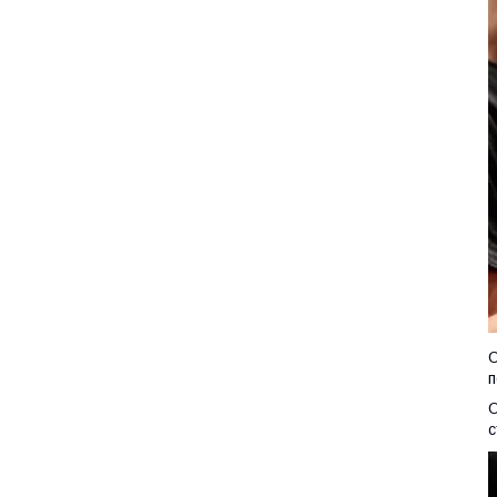
О
п
О
с