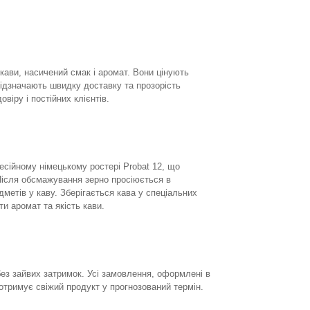
 кави, насичений смак і аромат. Вони цінують
відзначають швидку доставку та прозорість
віру і постійних клієнтів.
есійному німецькому ростері Probat 12, що
Після обсмажування зерно просіюється в
етів у каву. Зберігається кава у спеціальних
и аромат та якість кави.
ез зайвих затримок. Усі замовлення, оформлені в
отримує свіжий продукт у прогнозований термін.