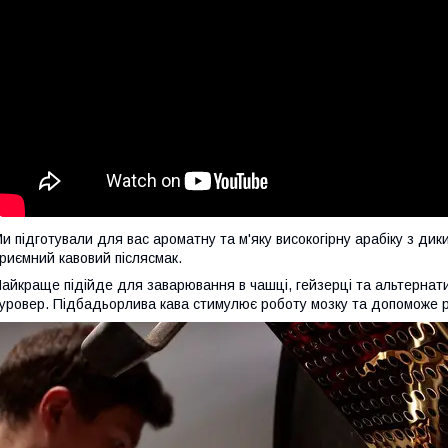
и підготували для вас ароматну та м'яку високогірну арабіку з дик
риємний кавовий післясмак.
айкраще підійде для заварювання в чашці, гейзерці та альтернати
уровер. Підбадьорлива кава стимулює роботу мозку та допоможе р