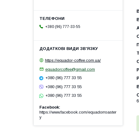
В
+380 (96) 777-33-55
П
Т
https://equador-coffee.com.ua/
С
equadorcoffee@gmail.com
Р
+380 (96) 777 33 55
Р
+380 (96) 777 33 55
С
+380 (96) 777 33 55
6
Facebook
https://www.facebook.com/equadorroaster
y