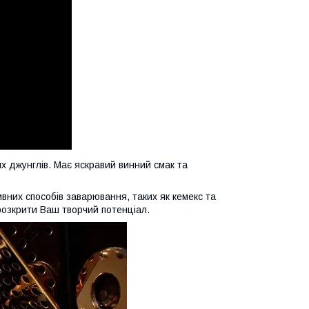
их джунглів. Має яскравий винний смак та
вних способів заварювання, таких як кемекс та
озкрити Ваш творчий потенціал.