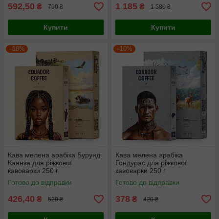
592,50
1 185
₴
₴
790 ₴
1 580 ₴
Купити
Купити
–18%
–10%
Кава мелена арабіка Бурунді
Кава мелена арабіка
Каянза для ріжкової
Гондурас для ріжкової
кавоварки 250 г
кавоварки 250 г
Готово до відправки
Готово до відправки
426,40
378
₴
₴
520 ₴
420 ₴