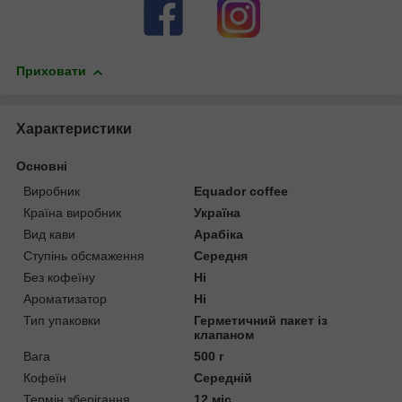
Приховати
Характеристики
Основні
Виробник
Equador coffee
Країна виробник
Україна
Вид кави
Арабіка
Ступінь обсмаження
Середня
Без кофеїну
Ні
Ароматизатор
Ні
Тип упаковки
Герметичний пакет із
клапаном
Вага
500 г
Кофеїн
Середній
Термін зберігання
12 міс