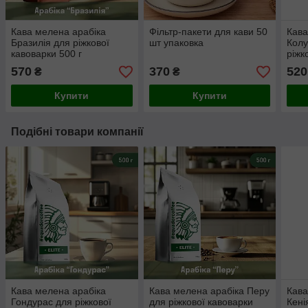
Кава мелена арабіка
Фільтр-пакети для кави 50
Кава
Бразилія для ріжкової
шт упаковка
Колу
кавоварки 500 г
ріжк
570
370
520
₴
₴
Купити
Купити
Подібні товари компанії
Кава мелена арабіка
Кава мелена арабіка Перу
Кава
Гондурас для ріжкової
для ріжкової кавоварки
Кені