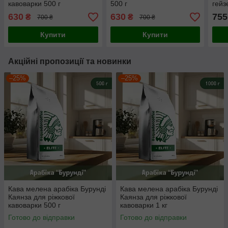
кавоварки 500 г
500 г
гейз
630
630
755
₴
₴
700 ₴
700 ₴
Купити
Купити
Акційні пропозиції та новинки
–25%
–25%
Кава мелена арабіка Бурунді
Кава мелена арабіка Бурунді
Каянза для ріжкової
Каянза для ріжкової
кавоварки 500 г
кавоварки 1 кг
Готово до відправки
Готово до відправки