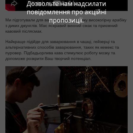
Дозвольте нам надсилати
повідомлення про акційні
пропозиції.
Ми підготували для вас ароматну та м'яку високогірну арабіку
з диких джунглів. Має яскравий винний смак та приємний
кавовий післясмак.
Найкраще підійде для заварювання в чашці, гейзерці та
альтернативних способів заварювання, таких як кемекс та
пуровер. Підбадьорлива кава стимулює роботу мозку та
допоможе розкрити Ваш творчий потенціал.