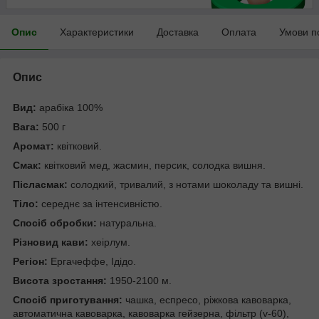
Опис
Характеристики
Доставка
Оплата
Умови п
Опис
Вид:
арабіка 100%
Вага:
500 г
Аромат:
квітковий.
Смак:
квітковий мед, жасмин, персик, солодка вишня.
Післасмак:
солодкий, тривалий, з нотами шоколаду та вишні.
Тіло:
середнє за інтенсивністю.
Спосіб обробки:
натуральна.
Різновид кави:
хеірлум.
Регіон:
Ергачеффе, Ідідо.
Висота зростання:
1950-2100 м.
Спосіб приготування:
чашка, еспресо, ріжкова кавоварка,
автоматична кавоварка, кавоварка гейзерна, фільтр (v-60),