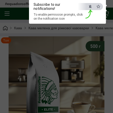
×
#equadorcoffee
Subscribe to our
notifications!
To enable permission prompts, click
ESC
on the notification icon
Кава
Кава мелена для ріжкової кавоварки
Кава мелен
Топ