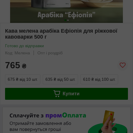
Кава мелена арабіка Ефіопія для ріжкової
кавоварки 500 г
Готово до відправки
Код: Мелена
Опт і роздріб
765
₴
675 ₴
від 10 шт.
635 ₴
від 50 шт.
610 ₴
від 100 шт.
Купити