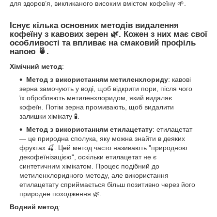
для здоров’я, викликаного високим вмістом кофеїну 🌱.
Існує кілька основних методів видалення
кофеїну з кавових зерен 🌿. Кожен з них має свої
особливості та впливає на смаковий профіль
напою 🍵.
Хімічний метод
:
Метод з використанням метиленхлориду
: кавові
зерна замочують у воді, щоб відкрити пори, після чого
їх обробляють метиленхлоридом, який видаляє
кофеїн. Потім зерна промивають, щоб видалити
залишки хімікату 🧪.
Метод з використанням етилацетату
: етилацетат
— це природна сполука, яку можна знайти в деяких
фруктах 🍒. Цей метод часто називають "природною
декофеїнізацією", оскільки етилацетат не є
синтетичним хімікатом. Процес подібний до
метиленхлоридного методу, але використання
етилацетату сприймається більш позитивно через його
природне походження 🌿.
Водний метод
: