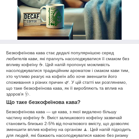
Безкофеїнова кава стає дедалі популярнішою серед
любителів кави, які прагнуть насолоджуватися її смаком без
впливу кофеїну ☕. Цей напій пропонує можливість
насолоджуватися традиційним ароматом і смаком кави тим,
хто чутливо реагує на кофеїн або хоче зменшити його
споживання з різних причин 🌿. У цій статті ми розглянемо,
що таке безкофеїнова кава, як її виробляють та вплив на
здоров’я 🩺.
Що таке безкофеїнова кава?
Безкофеїнова кава — це кава, з якої видалено більшу
частину кофеїну ☕. Вміст залишкового кофеїну зазвичай
становить близько 2-5% від початкового вмісту, що дозволяє
зменшити вплив кофеїну на організм 🧘. Цей напій підходить
для людей, які бажають насолоджуватися кавою без ризику