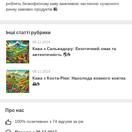
роблять безкофеїнову каву важливою частиною сучасного
ринку кавових продуктів 🛍️.
Інші статті рубрики
08.11.2024
Кава з Сальвадору: Екзотичний смак та
автентичність 🌎☕️
08.11.2024
Кава з Коста-Ріки: Насолода кожного ковтка
🌄☕️
Про нас
100% позитивних з 74 відгуків за рік