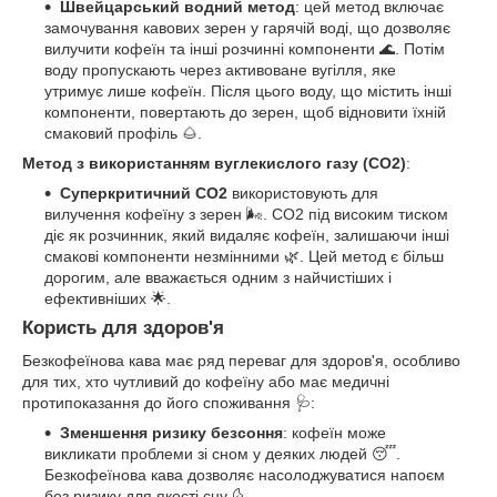
Швейцарський водний метод
: цей метод включає
замочування кавових зерен у гарячій воді, що дозволяє
вилучити кофеїн та інші розчинні компоненти 🌊. Потім
воду пропускають через активоване вугілля, яке
утримує лише кофеїн. Після цього воду, що містить інші
компоненти, повертають до зерен, щоб відновити їхній
смаковий профіль 🌰.
Метод з використанням вуглекислого газу (CO2)
:
Суперкритичний CO2
використовують для
вилучення кофеїну з зерен 🌬️. CO2 під високим тиском
діє як розчинник, який видаляє кофеїн, залишаючи інші
смакові компоненти незмінними 🌿. Цей метод є більш
дорогим, але вважається одним з найчистіших і
ефективніших 🌟.
Користь для здоров'я
Безкофеїнова кава має ряд переваг для здоров'я, особливо
для тих, хто чутливий до кофеїну або має медичні
протипоказання до його споживання 🩺:
Зменшення ризику безсоння
: кофеїн може
викликати проблеми зі сном у деяких людей 😴.
Безкофеїнова кава дозволяє насолоджуватися напоєм
без ризику для якості сну 🌜.