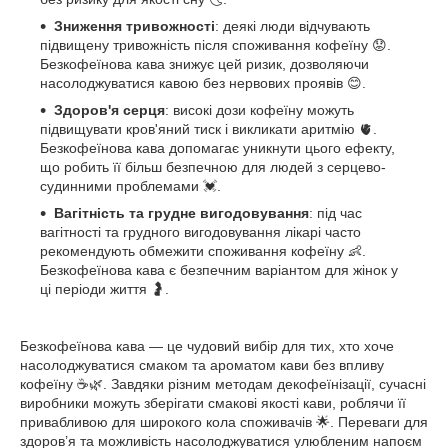
Зниження тривожності
: деякі люди відчувають
підвищену тривожність після споживання кофеїну 😟.
Безкофеїнова кава знижує цей ризик, дозволяючи
насолоджуватися кавою без нервових проявів 😊.
Здоров'я серця
: високі дози кофеїну можуть
підвищувати кров'яний тиск і викликати аритмію 🫀.
Безкофеїнова кава допомагає уникнути цього ефекту,
що робить її більш безпечною для людей з серцево-
судинними проблемами 💓.
Вагітність та грудне вигодовування
: під час
вагітності та грудного вигодовування лікарі часто
рекомендують обмежити споживання кофеїну 👶.
Безкофеїнова кава є безпечним варіантом для жінок у
ці періоди життя 🤰.
Безкофеїнова кава — це чудовий вибір для тих, хто хоче
насолоджуватися смаком та ароматом кави без впливу
кофеїну ☕🌿. Завдяки різним методам декофеїнізації, сучасні
виробники можуть зберігати смакові якості кави, роблячи її
привабливою для широкого кола споживачів 🌟. Переваги для
здоров’я та можливість насолоджуватися улюбленим напоєм